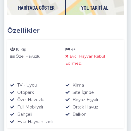
edilecektir.
HARITADA GÖSTER
YOL TARIFI AL
Dışarıdaki havuzlarımız 1 Kasım - 30 Nisan tarihlerinde hava
şartlarından dolayı kullanıma kapatılmasından dolayı
boşaltılmaktadır.
Özellikler
10 Kişi
4+1
Özel Havuzlu
Evcil Hayvan Kabul
Edilmez!
TV - Uydu
Klima
Otopark
Site İçınde
Özel Havuzlu
Beyaz Eşyalı
Full Mobilyalı
Ortak Havuz
Bahçeli
Balkon
Evcil Hayvan İzinli