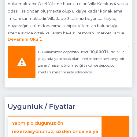
bulunmaktadır.Özel Yüzme havuzlu olan Villa Karakuş 4 yatak
odası 1 salondan oluşmakta olup 8 kişiye kadar konaklama
imkanı sunmaktadır.Villa Jade 3 tatiliniz boyunca ihtiyaç
duyacağınız tüm donanıma sahiptir.Villamızın bulunduğu
sitede ayrıca ortak kullanım havuz , restoran , market , aqua
Devamını Oku
park gibi donanımlar da mevcuttur. Toplam 108 dönüm arsa
üzerine inşaa edilen büyük ve bakımlı bir sitede yer alan Villa
Bu villamızda depozito ücreti
10,000TL
’ dir. Villa
Jade konum olarak Bodrum Merkez'e 30 km mesafededir.
çıkışında yapılacak olan kontrollerde herhangi bir
Bodrum'a her saat kalkan ve sitenin hemen önünden geçen
zarar / hasar görülmediği takdirde depozito
toplu ulaşım araçlarına da ulaşım oldukça kolaydır. Villa'dan
miktarı misafire iade edilecektir.
yürüme mesafesinde ulaşabileceğiniz büyük
marketlerden araç kullanmanıza gerek kalmadan günlük
ihtiyaçlarınızı karşılayabilirsiniz. Bölgenin tek alışveriş merkezi
olan Kariaport ise sadece 3 km mesafededir. Tatilde sessizlik ,
Uygunluk / Fiyatlar
huzur ve doğa ile içiçe bir konum arayan tatilciler için ideal
seçim olan Villa Jade 3 Bodrum Havalimanına 11 km
mesafededir. Villa Jade 3 bulunduğu Tuzla bölgesi her yaz,
Yapmış olduğunuz ön
soyu tükenmekte olan dünyanın en güzel kuşlarının ziyaret
rezervasyonunuz, sizden önce ve ya
ettiği Tuzla gölü ve eşsiz gün batımına ev sahipliği