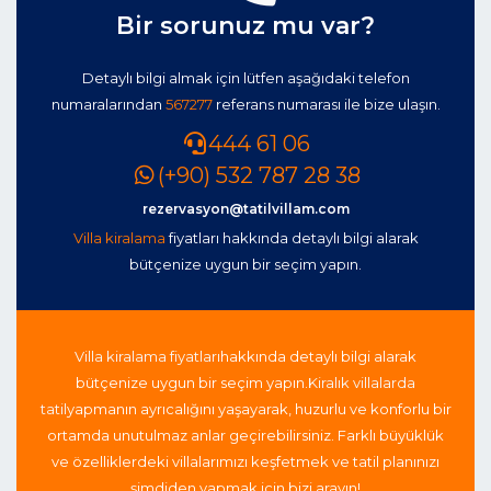
Bir sorunuz mu var?
Detaylı bilgi almak için lütfen aşağıdaki telefon
numaralarından
567277
referans numarası ile bize ulaşın.
444 61 06
(+90) 532 787 28 38
rezervasyon@tatilvillam.com
Villa kiralama
fiyatları hakkında detaylı bilgi alarak
bütçenize uygun bir seçim yapın.
Villa kiralama fiyatları
hakkında detaylı bilgi alarak
bütçenize uygun bir seçim yapın.
Kiralık villalarda
tatil
yapmanın ayrıcalığını yaşayarak, huzurlu ve konforlu bir
ortamda unutulmaz anlar geçirebilirsiniz. Farklı büyüklük
ve özelliklerdeki villalarımızı keşfetmek ve tatil planınızı
şimdiden yapmak için bizi arayın!