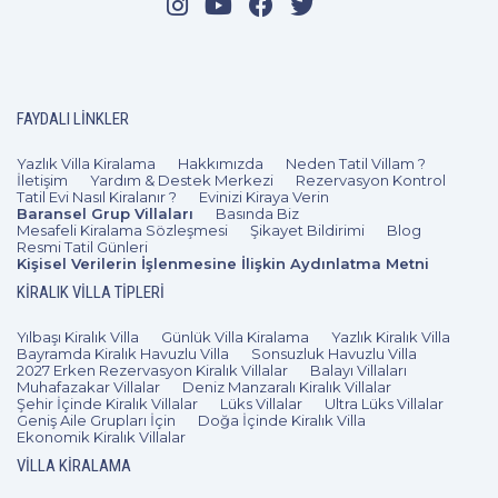
FAYDALI LINKLER
Yazlık Villa Kiralama
Hakkımızda
Neden Tatil Villam ?
İletişim
Yardım & Destek Merkezi
Rezervasyon Kontrol
Tatil Evi Nasıl Kiralanır ?
Evinizi Kiraya Verin
Baransel Grup Villaları
Basında Biz
Mesafeli Kiralama Sözleşmesi
Şikayet Bildirimi
Blog
Resmi Tatil Günleri
Kişisel Verilerin İşlenmesine İlişkin Aydınlatma Metni
KIRALIK VILLA TIPLERI
Yılbaşı Kiralık Villa
Günlük Villa Kiralama
Yazlık Kiralık Villa
Bayramda Kiralık Havuzlu Villa
Sonsuzluk Havuzlu Villa
2027 Erken Rezervasyon Kiralık Villalar
Balayı Villaları
Muhafazakar Villalar
Deniz Manzaralı Kiralık Villalar
Şehir İçinde Kiralık Villalar
Lüks Villalar
Ultra Lüks Villalar
Geniş Aile Grupları İçin
Doğa İçinde Kiralık Villa
Ekonomik Kiralık Villalar
VILLA KIRALAMA