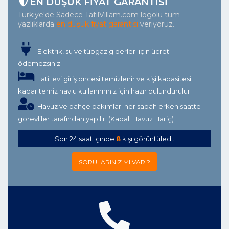
EN DÜŞÜK FIYAT GARANTISI
Türkiye'de Sadece TatilVillam.com logolu tüm
yazlıklarda
en düşük fiyat garantisi
veriyoruz.
Elektrik, su ve tüpgaz giderleri için ücret
ödemezsiniz.
Tatil evi giriş öncesi temizlenir ve kişi kapasitesi
kadar temiz havlu kullanımınız için hazır bulundurulur.
Havuz ve bahçe bakımları her sabah erken saatte
görevliler tarafından yapılır. (Kapalı Havuz Hariç)
Son 24 saat içinde
8
kişi görüntüledi.
SORULARINIZ MI VAR ?