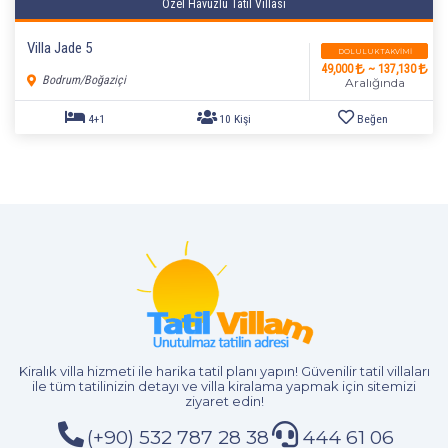
Özel Havuzlu Tatil Villası
Villa Jade 5
DOLULUK TAKVIMI
49,000
~ 137,130
Bodrum/Boğaziçi
Aralığında
4+1
8 Kişi
Beğen
Kiralık villa hizmeti
ile harika tatil planı yapın! Güvenilir tatil villaları
ile tüm tatilinizin detayı ve
villa kiralama
yapmak için sitemizi
ziyaret edin!
(+90) 532 787 28 38
444 61 06