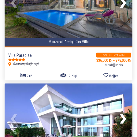
Manzaralı Geniş Lüks Villa
Villa Paradise
DOLULUK TAKVIMI
336,000
~ 378,000
Bodrum/Boğaziçi
Aralığında