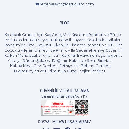
rezervasyon@tatilvillam.com
BLOG
Kalabalık Gruplar İçin Kaş Geniş Villa Kiralama Rehberi ve Bütçe Pl
Patili Dostlarınızla Seyahat: Kaş Evcil Hayvan Kabul Eden Villalar ve 
Bodrum’da Özel Havuzlu Lüks Villa Kiralama Rehberi ve VIP Hizmet
Çocuklu Aileler İçin Fethiye Kiralık Villa Seçenekleri ve Güvenli Tatil
Kalkan Muhafazakar Villa Tatili: Korunaklı Havuzlu Seçenekler ve B
Antalya Düden Şelalesi: Doğanın Kalbinde Serin Bir Mola
Kabak Koyu Gezi Rehberi: Fethiye'nin Bohem Cenneti
Didim Koyları ve Didim'in En Güzel Plajları Rehberi
GÜVENILIR VILLA KIRALAMA
4+1
10 Kişi
Beğen
Baransel Turizm Belge No: 9117
SOSYAL MEDYA HESAPLARIMIZ