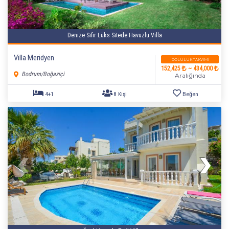
Denize Sıfır Lüks Sitede Havuzlu Villa
Villa Meridyen
DOLULUK TAKVIMI
152,425
~ 434,000
Bodrum/Boğaziçi
Aralığında
7+2
12 Kişi
Beğen