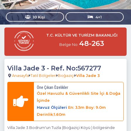
10 Kişi
4+1
T.C. KÜLTÜR VE TURİZM BAKANLIĞI
48-263
Belge No:
Villa Jade 3
- Ref. No:567277
Anasayfa
Tatil Bölgeleri
Boğaziçi
Villa Jade 3
Öne Çıkan Özelikler
Özel Havuzlu & Güvenlikli Site İçi & Doğa
İçinde
Havuz Ölçüleri
En: 3.5m Boy: 9.0m
Derinlik:1.60m
Villa Jade 3 Bodrum'un Tuzla (Boğaziçi Köyü ) bölgesinde