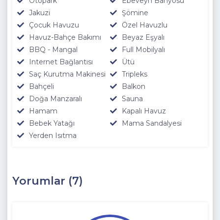
Otopark
Ebeveyn Banyosu
Jakuzi
Şömine
Çocuk Havuzu
Özel Havuzlu
Havuz-Bahçe Bakımı
Beyaz Eşyalı
BBQ - Mangal
Full Mobilyalı
Internet Bağlantısı
Ütü
Saç Kurutma Makinesi
Tripleks
Bahçeli
Balkon
Doğa Manzaralı
Sauna
Hamam
Kapalı Havuz
Bebek Yatağı
Mama Sandalyesi
Yerden Isıtma
Yorumlar (7)