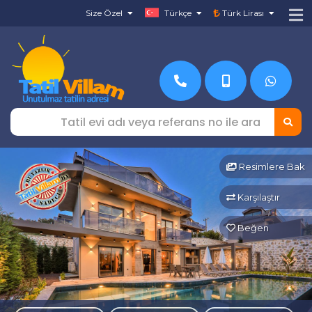
Size Özel
Türkçe
Türk Lirası
Resimlere Bak
Karşılaştır
Beğen