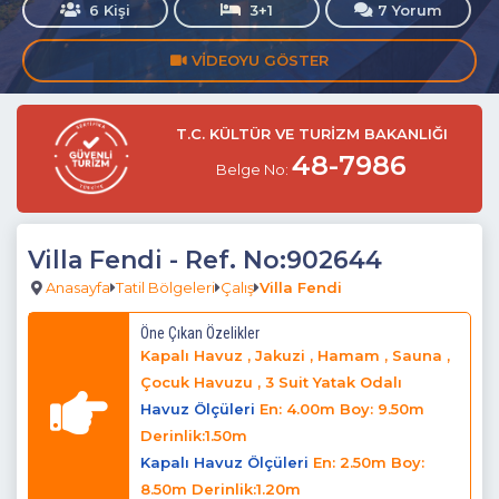
6 Kişi
3+1
7 Yorum
VIDEOYU GÖSTER
T.C. KÜLTÜR VE TURİZM BAKANLIĞI
48-7986
Belge No:
Villa Fendi
- Ref. No:902644
Anasayfa
Tatil Bölgeleri
Çalış
Villa Fendi
Öne Çıkan Özelikler
Kapalı Havuz , Jakuzi , Hamam , Sauna ,
Çocuk Havuzu , 3 Suit Yatak Odalı
Havuz Ölçüleri
En: 4.00m Boy: 9.50m
Derinlik:1.50m
Kapalı Havuz Ölçüleri
En: 2.50m Boy:
8.50m Derinlik:1.20m