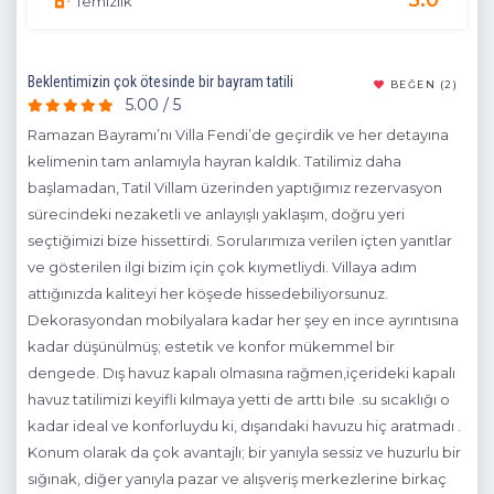
5.0
Temizlik
Beklentimizin çok ötesinde bir bayram tatili
çok 
(21)
BEĞEN
(2)
5.00 / 5
umu
Ramazan Bayramı’nı Villa Fendi’de geçirdik ve her detayına
her
kelimenin tam anlamıyla hayran kaldık. Tatilimiz daha
nuda
başlamadan, Tatil Villam üzerinden yaptığımız rezervasyon
10 
syon
sürecindeki nezaketli ve anlayışlı yaklaşım, doğru yeri
dık
seçtiğimizi bize hissettirdi. Sorularımıza verilen içten yanıtlar
yine
ve gösterilen ilgi bizim için çok kıymetliydi. Villaya adım
attığınızda kaliteyi her köşede hissedebiliyorsunuz.
Dekorasyondan mobilyalara kadar her şey en ince ayrıntısına
kadar düşünülmüş; estetik ve konfor mükemmel bir
eniz
dengede. Dış havuz kapalı olmasına rağmen,içerideki kapalı
havuz tatilimizi keyifli kılmaya yetti de arttı bile .su sıcaklığı o
kadar ideal ve konforluydu ki, dışarıdaki havuzu hiç aratmadı .
Konum olarak da çok avantajlı; bir yanıyla sessiz ve huzurlu bir
sığınak, diğer yanıyla pazar ve alışveriş merkezlerine birkaç