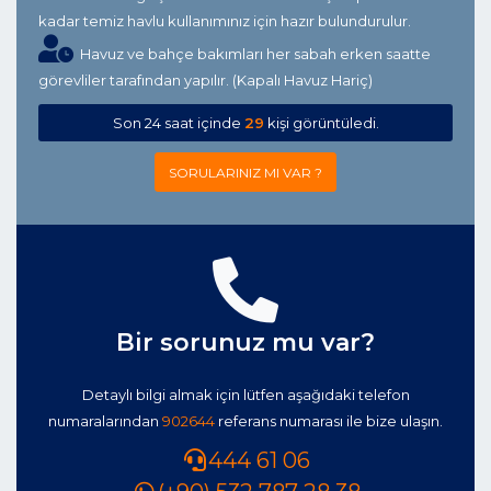
kadar temiz havlu kullanımınız için hazır bulundurulur.
Havuz ve bahçe bakımları her sabah erken saatte
görevliler tarafından yapılır. (Kapalı Havuz Hariç)
Son 24 saat içinde
29
kişi görüntüledi.
SORULARINIZ MI VAR ?
Bir sorunuz mu var?
Detaylı bilgi almak için lütfen aşağıdaki telefon
numaralarından
902644
referans numarası ile bize ulaşın.
444 61 06