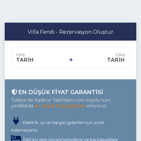
Villa Fendi - Rezervasyon Oluştur
TARİH
TARİH
EN DÜŞÜK FIYAT GARANTISI
Türkiye'de Sadece TatilVillam.com logolu tüm
yazlıklarda
en düşük fiyat garantisi
veriyoruz.
Elektrik, su ve tüpgaz giderleri için ücret
ödemezsiniz.
Tatil evi giriş öncesi temizlenir ve kişi kapasitesi