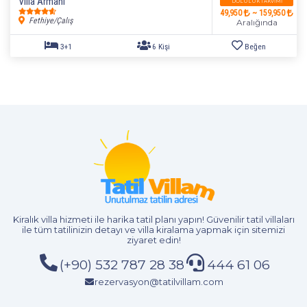
Villa Armani
DOLULUK TAKVIMI
49,950
~ 159,950
Fethiye/Çalış
Aralığında
Kiralık villa hizmeti
ile harika tatil planı yapın! Güvenilir tatil villaları
ile tüm tatilinizin detayı ve
villa kiralama
yapmak için sitemizi
ziyaret edin!
(+90) 532 787 28 38
444 61 06
rezervasyon@tatilvillam.com