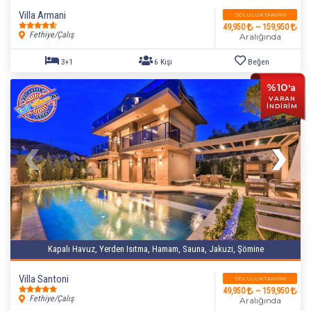
Villa Armani
DOLULUK TAKVIMI
49,950
~ 159,950
Fethiye/Çalış
Aralığında
%10
'a
VARAN
İNDİRİM
Kapalı Havuz, Yerden Isıtma, Hamam, Sauna, Jakuzi, Şömine
Villa Santoni
DOLULUK TAKVIMI
49,950
~ 159,950
Fethiye/Çalış
Aralığında