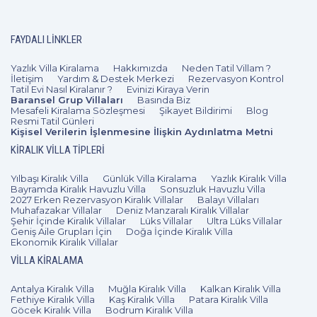
FAYDALI LINKLER
3+1
6 Kişi
Beğen
Yazlık Villa Kiralama
Hakkımızda
Neden Tatil Villam ?
İletişim
Yardım & Destek Merkezi
Rezervasyon Kontrol
Tatil Evi Nasıl Kiralanır ?
Evinizi Kiraya Verin
Baransel Grup Villaları
Basında Biz
Mesafeli Kiralama Sözleşmesi
Şikayet Bildirimi
Blog
Resmi Tatil Günleri
Kişisel Verilerin İşlenmesine İlişkin Aydınlatma Metni
KIRALIK VILLA TIPLERI
Yılbaşı Kiralık Villa
Günlük Villa Kiralama
Yazlık Kiralık Villa
Bayramda Kiralık Havuzlu Villa
Sonsuzluk Havuzlu Villa
2027 Erken Rezervasyon Kiralık Villalar
Balayı Villaları
Muhafazakar Villalar
Deniz Manzaralı Kiralık Villalar
Şehir İçinde Kiralık Villalar
Lüks Villalar
Ultra Lüks Villalar
Geniş Aile Grupları İçin
Doğa İçinde Kiralık Villa
Ekonomik Kiralık Villalar
VILLA KIRALAMA
Antalya Kiralık Villa
Muğla Kiralık Villa
Kalkan Kiralık Villa
Fethiye Kiralık Villa
Kaş Kiralık Villa
Patara Kiralık Villa
Göcek Kiralık Villa
Bodrum Kiralık Villa