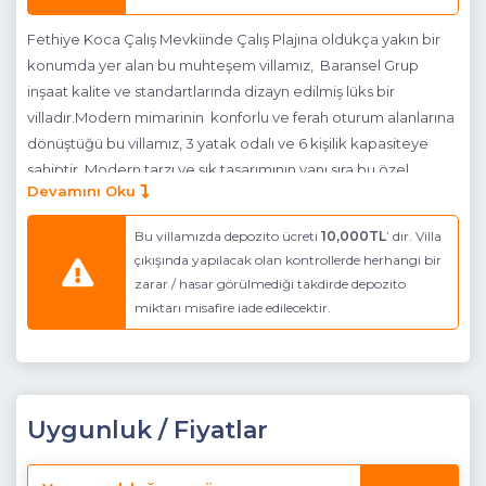
Fethiye Koca Çalış Mevkiinde Çalış Plajına oldukça yakın bir
konumda yer alan bu muhteşem villamız, Baransel Grup
inşaat kalite ve standartlarında dizayn edilmiş lüks bir
villadır.Modern mimarinin konforlu ve ferah oturum alanlarına
dönüştüğü bu villamız, 3 yatak odalı ve 6 kişilik kapasiteye
sahiptir. Modern tarzı ve şık tasarımının yanı sıra bu özel
Devamını Oku
villamız,
Hamam, Sauna, Jakuzi , kapalı havuz
,
yerden
ısıtma sistemi
mevcuttur. Villamız,
Villa Santoni
,
Villa Lardini
Bu villamızda depozito ücreti
10,000TL
’ dir. Villa
ve
Villa Armani
ile yakın konumdadır. Yan yana villa kiralamak
çıkışında yapılacak olan kontrollerde herhangi bir
isteyen aile ve arkadaş grupları için en ideal seçeneklerden
zarar / hasar görülmediği takdirde depozito
birisidir.
miktarı misafire iade edilecektir.
Not: Villamızın kapalı havuzu ısıtmalı olup,
misafirlerimizin isteğine göre ücretsiz ( 1 Ekim - 30
Nisan tarihleri arasında ) olarak ısı derecesi
ayarlanabilmektedir. Maksimum 25-29 derece) Diğer
Uygunluk / Fiyatlar
aylarda ise haftalık 9000 TL ücret karşılığında hizmete
sunulmaktadır.