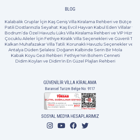
BLOG
Kalabalık Gruplar İçin Kaş Geniş Villa Kiralama Rehberi ve Bütçe Pl
Patili Dostlarınızla Seyahat: Kaş Evcil Hayvan Kabul Eden Villalar ve 
4+1
7 Kişi
Beğen
Bodrum’da Özel Havuzlu Lüks Villa Kiralama Rehberi ve VIP Hizmet
Çocuklu Aileler İçin Fethiye Kiralık Villa Seçenekleri ve Güvenli Tatil
Kalkan Muhafazakar Villa Tatili: Korunaklı Havuzlu Seçenekler ve B
Antalya Düden Şelalesi: Doğanın Kalbinde Serin Bir Mola
Kabak Koyu Gezi Rehberi: Fethiye'nin Bohem Cenneti
Didim Koyları ve Didim'in En Güzel Plajları Rehberi
GÜVENILIR VILLA KIRALAMA
Baransel Turizm Belge No: 9117
SOSYAL MEDYA HESAPLARIMIZ