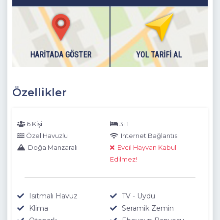
Detayları
: Çift kişilik yatak, Makyaj masası, Komidin, Klima,
Elbise dolabı,
Jakuzi
, Banyo
( Çamaşır makinesi
bulunmaktadır ) ,
TV, Balkon bulunmaktadır.
HARITADA GÖSTER
YOL TARIFI AL
Dışarıdaki havuzlarımız 1 Kasım - 30 Nisan tarihlerinde hava
şartlarından dolayı kullanıma kapatılmasından dolayı
boşaltılmaktadır.
Özellikler
6 Kişi
3+1
Özel Havuzlu
Internet Bağlantısı
Doğa Manzaralı
Evcil Hayvan Kabul
Edilmez!
Isıtmalı Havuz
TV - Uydu
Klima
Seramik Zemin