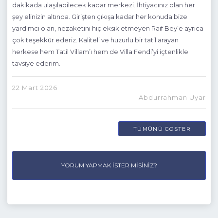
dakikada ulaşılabilecek kadar merkezi. İhtiyacınız olan her
şey elinizin altında. Girişten çıkışa kadar her konuda bize
yardımcı olan, nezaketini hiç eksik etmeyen Raif Bey’e ayrıca
çok teşekkür ederiz. Kaliteli ve huzurlu bir tatil arayan
herkese hem Tatil Villam’ı hem de Villa Fendi’yi içtenlikle
tavsiye ederim.
22 Mart 2026
Abdurrahman Uyar
TÜMÜNÜ GÖSTER
YORUM YAPMAK İSTER MISINIZ?