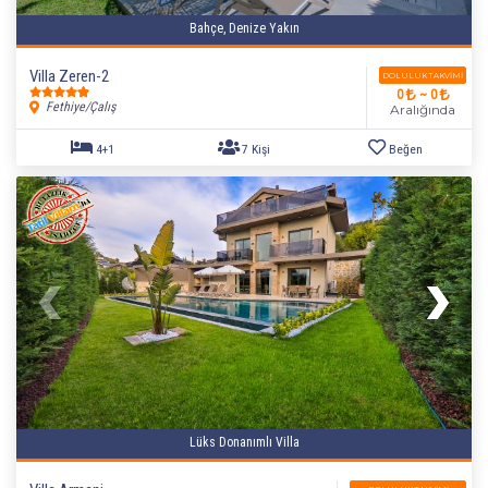
Bahçe, Denize Yakın
Villa Zeren-2
DOLULUK TAKVIMI
0
~ 0
Fethiye/Çalış
Aralığında
3+1
6 Kişi
Beğen
Lüks Donanımlı Villa