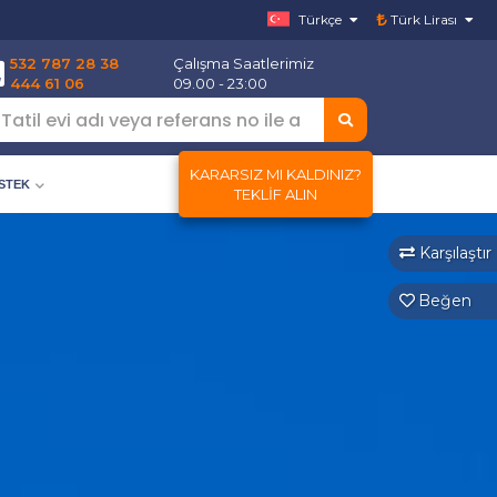
Türkçe
Türk Lirası
532 787 28 38
Çalışma Saatlerimiz
444 61 06
09.00 - 23:00
KARARSIZ MI KALDINIZ?
ESTEK
TEKLIF ALIN
Karşılaştır
Beğen