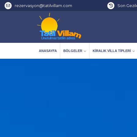
rezervasyon@tatilvillam.com
Son Gezil
ANASAYFA
BÖLGELER
KIRALIK VILLA TIPLERI