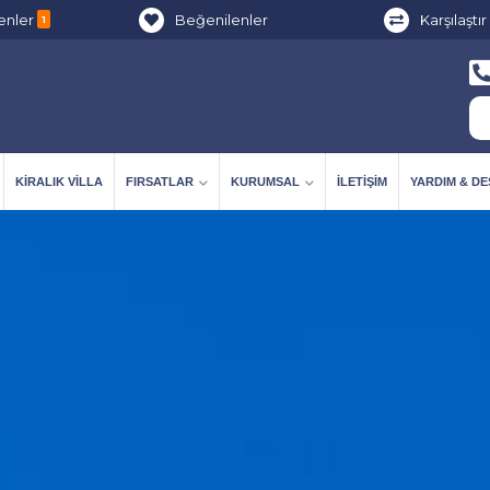
enler
Beğenilenler
Karşılaştır
1
KIRALIK VILLA
FIRSATLAR
KURUMSAL
İLETIŞIM
YARDIM & D