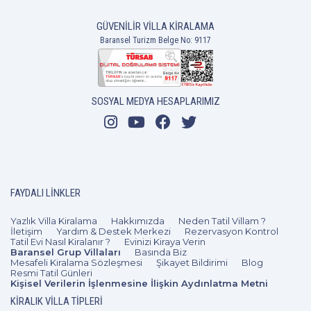
GÜVENILIR VILLA KIRALAMA
Baransel Turizm Belge No: 9117
2+1
4 Kişi
Beğen
SOSYAL MEDYA HESAPLARIMIZ
FAYDALI LINKLER
Yazlık Villa Kiralama
Hakkımızda
Neden Tatil Villam ?
İletişim
Yardım & Destek Merkezi
Rezervasyon Kontrol
Tatil Evi Nasıl Kiralanır ?
Evinizi Kiraya Verin
Baransel Grup Villaları
Basında Biz
Mesafeli Kiralama Sözleşmesi
Şikayet Bildirimi
Blog
Resmi Tatil Günleri
Kişisel Verilerin İşlenmesine İlişkin Aydınlatma Metni
KIRALIK VILLA TIPLERI