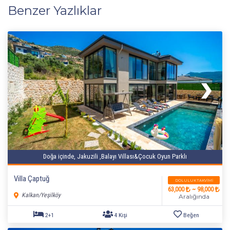
Benzer Yazlıklar
Doğa içinde, Jakuzili ,Balayı Villası&Çocuk Oyun Parklı
Villa Çaptuğ
DOLULUK TAKVIMI
63,000
~ 98,000
Kalkan/Yeşilköy
Aralığında