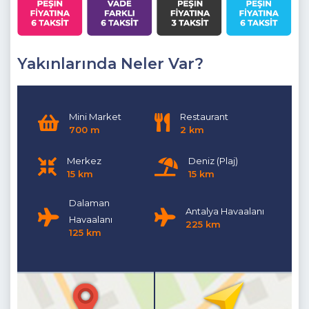
Yakınlarında Neler Var?
Mini Market
Restaurant
700 m
2 km
Merkez
Deniz (Plaj)
15 km
15 km
Dalaman
Antalya Havaalanı
Havaalanı
225 km
125 km