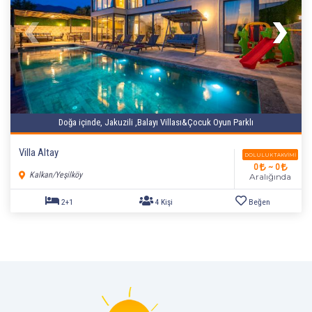
2+1
4 Kişi
Beğen
Doğa içinde, Jakuzili ,Balayı Villası&Çocuk Oyun Parklı
Villa Altay
DOLULUK TAKVIMI
0
~ 0
Kalkan/Yeşilköy
Aralığında