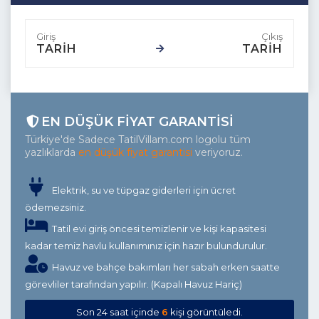
TARİH
TARİH
EN DÜŞÜK FIYAT GARANTISI
Türkiye'de Sadece TatilVillam.com logolu tüm
yazlıklarda
en düşük fiyat garantisi
veriyoruz.
Elektrik, su ve tüpgaz giderleri için ücret
ödemezsiniz.
Tatil evi giriş öncesi temizlenir ve kişi kapasitesi
kadar temiz havlu kullanımınız için hazır bulundurulur.
Havuz ve bahçe bakımları her sabah erken saatte
görevliler tarafından yapılır. (Kapalı Havuz Hariç)
Son 24 saat içinde
6
kişi görüntüledi.