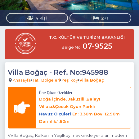
4 Kişi
2+1
T.C. KÜLTÜR VE TURİZM BAKANLIĞI
07-9525
Belge No:
Villa Boğaç
- Ref. No:945988
Anasayfa
Tatil Bölgeleri
Yeşilköy
Villa Boğaç
Öne Çıkan Özelikler
Doğa içinde, Jakuzili ,Balayı
Villası&Çocuk Oyun Parklı
Havuz Ölçüleri
En: 3.30m Boy: 12.90m
Derinlik:1.60m
VVilla Boğaç, Kalkan'ın Yeşilköy mevkiinde yer alan modern