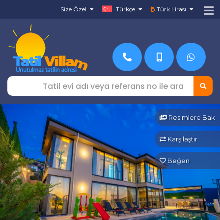
Size Özel
Türkçe
Türk Lirası
Resimlere Bak
Karşılaştır
Beğen