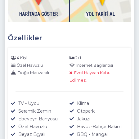
HARITADA GÖSTER
YOL TARIFI AL
Özellikler
4 Kişi
2+1
Özel Havuzlu
Internet Bağlantısı
Doğa Manzaralı
Evcil Hayvan Kabul
Edilmez!
TV - Uydu
Klima
Seramik Zemin
Otopark
Ebeveyn Banyosu
Jakuzi
Özel Havuzlu
Havuz-Bahçe Bakımı
Beyaz Eşyalı
BBQ - Mangal