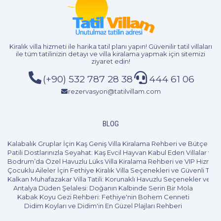
Kiralık villa hizmeti
ile harika tatil planı yapın! Güvenilir tatil villaları
2+1
4 Kişi
Beğen
ile tüm tatilinizin detayı ve
villa kiralama
yapmak için sitemizi
ziyaret edin!
(+90) 532 787 28 38
444 61 06
rezervasyon@tatilvillam.com
BLOG
Kalabalık Gruplar İçin Kaş Geniş Villa Kiralama Rehberi ve Bütçe Pl
Patili Dostlarınızla Seyahat: Kaş Evcil Hayvan Kabul Eden Villalar ve 
Bodrum’da Özel Havuzlu Lüks Villa Kiralama Rehberi ve VIP Hizmet
Çocuklu Aileler İçin Fethiye Kiralık Villa Seçenekleri ve Güvenli Tatil
Kalkan Muhafazakar Villa Tatili: Korunaklı Havuzlu Seçenekler ve B
Antalya Düden Şelalesi: Doğanın Kalbinde Serin Bir Mola
Kabak Koyu Gezi Rehberi: Fethiye'nin Bohem Cenneti
Didim Koyları ve Didim'in En Güzel Plajları Rehberi