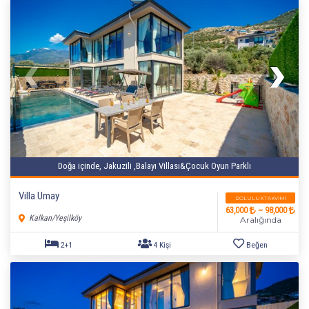
Doğa içinde, Jakuzili ,Balayı Villası&Çocuk Oyun Parklı
Villa Umay
DOLULUK TAKVIMI
63,000
~ 98,000
Kalkan/Yeşilköy
Aralığında