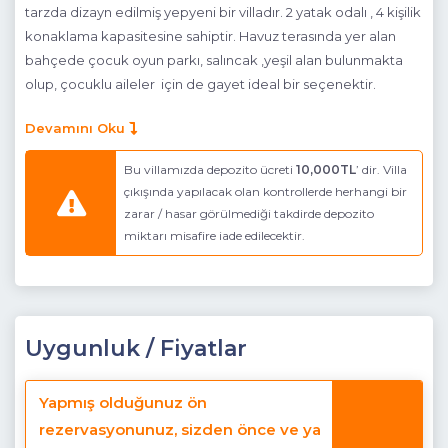
tarzda dizayn edilmiş yepyeni bir villadır. 2 yatak odalı , 4 kişilik
konaklama kapasitesine sahiptir. Havuz terasında yer alan
bahçede çocuk oyun parkı, salıncak ,yeşil alan bulunmakta
olup, çocuklu aileler için de gayet ideal bir seçenektir.
Not: Villamızın yanında Villa Çaptuğ, Villa Umay, Villa
Devamını Oku
Altay bulunmaktadır. Yan yana villa kiralamak isteyen
aileler için ideal seçeneklerdir.
Bu villamızda depozito ücreti
10,000TL
’ dir. Villa
çıkışında yapılacak olan kontrollerde herhangi bir
Havuz Katı Terası
: Doğa Manzaralı, Güneşlenme alanı, Özel
zarar / hasar görülmediği takdirde depozito
havuz, Özel bahçe
miktarı misafire iade edilecektir.
Detayları
:Oturma grubu, 4 adet şezlong, Barbekü, Salıncak
Havuz Ebatları
: En; 3,30 m Boy; 12,90 m Derinlik; 1.60 m
Mutfak
: Modern Amerikan Mutfak (Zemin Katta)
Uygunluk / Fiyatlar
Detayları
: Buzdolabı, Bulaşık makinesi, Çamaşır makinesi,
Fırın, 4’lü Ocak (ankastre), 4 kişilik yemek takımı, Tava,
Yapmış olduğunuz ön
Tencereler, Çatal bıçak vb.
rezervasyonunuz, sizden önce ve ya