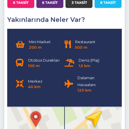
Yakınlarında Neler Var?
Mini Market
Restaurant
200 m
500 m
Otobüs Durakları
Deniz (Plaj)
100 m
1,5 km
Dalaman
Merkez
Havaalanı
40 km
120 km