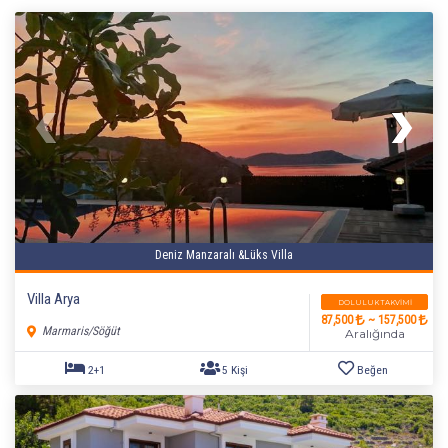
Deniz Manzaralı &Lüks Villa
Villa Arya
DOLULUK TAKVIMI
87,500
~ 157,500
Marmaris/Söğüt
Aralığında