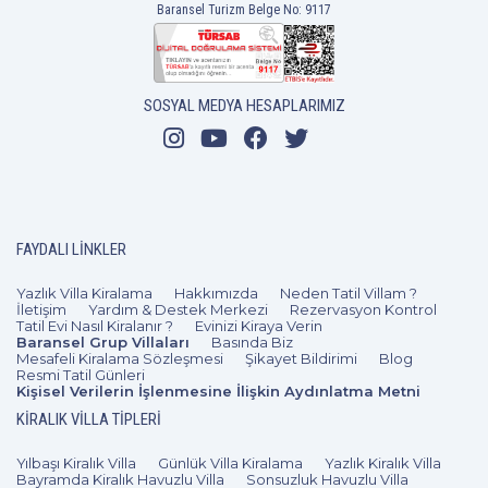
Baransel Turizm Belge No: 9117
2+1
5 Kişi
Beğen
SOSYAL MEDYA HESAPLARIMIZ
FAYDALI LINKLER
Yazlık Villa Kiralama
Hakkımızda
Neden Tatil Villam ?
İletişim
Yardım & Destek Merkezi
Rezervasyon Kontrol
Tatil Evi Nasıl Kiralanır ?
Evinizi Kiraya Verin
Baransel Grup Villaları
Basında Biz
Mesafeli Kiralama Sözleşmesi
Şikayet Bildirimi
Blog
Resmi Tatil Günleri
Kişisel Verilerin İşlenmesine İlişkin Aydınlatma Metni
KIRALIK VILLA TIPLERI
Yılbaşı Kiralık Villa
Günlük Villa Kiralama
Yazlık Kiralık Villa
Bayramda Kiralık Havuzlu Villa
Sonsuzluk Havuzlu Villa