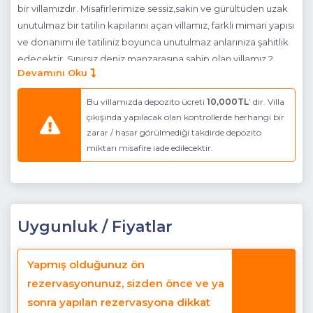
bir villamızdır. Misafirlerimize sessiz,sakin ve gürültüden uzak
unutulmaz bir tatilin kapılarını açan villamız, farklı mimari yapısı
ve donanımı ile tatiliniz boyunca unutulmaz anlarınıza şahitlik
edecektir. Sınırsız deniz manzarasına sahip olan villamız 2
Devamını Oku
yatak odalı, 4 kişilik konaklama kapasitesine sahiptir.
Havuz Katı Terası :
Güneşlenme Alanı, Özel havuz ve Özel
Bu villamızda depozito ücreti
10,000TL
’ dir. Villa
bahçe
çıkışında yapılacak olan kontrollerde herhangi bir
zarar / hasar görülmediği takdirde depozito
Detayları :
4 adet şezlong,4 kişilik masa ve sandalye, Mangal
miktarı misafire iade edilecektir.
Havuz Ebatları :
Derinlik :1.60 cm Boy : 7.00 cm En : 5.00 cm
Mutfak :
Modern Amerikan Mutfak
Detayları :
Buzdolabı, Bulaşık Makinesi, Çamaşır makinesi,
Uygunluk / Fiyatlar
Fırın, 4′lü Ocak (ankastre), 6 kişilik yemek takımı, Tava,
Tencere, Çatal bıçak vb.
Yapmış olduğunuz ön
Salon :
Zemin Katta
rezervasyonunuz, sizden önce ve ya
sonra yapılan rezervasyona dikkat
Detayları :
Oturma grubu, Uydu TV, 6 kişilik yemek masası