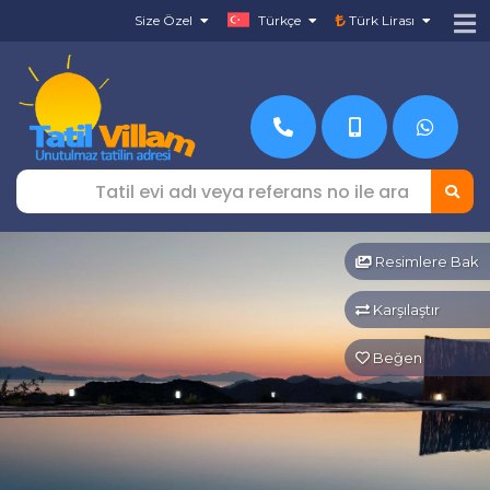
Size Özel
Türkçe
Türk Lirası
Resimlere Bak
Karşılaştır
Beğen