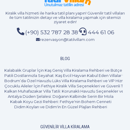
2+1
5 Kişi
Beğen
Kiralık villa hizmeti
ile harika tatil planı yapın! Güvenilir tatil villaları
ile tüm tatilinizin detayı ve
villa kiralama
yapmak için sitemizi
ziyaret edin!
(+90) 532 787 28 38
444 61 06
rezervasyon@tatilvillam.com
BLOG
Kalabalık Gruplar İçin Kaş Geniş Villa Kiralama Rehberi ve Bütçe Pl
Patili Dostlarınızla Seyahat: Kaş Evcil Hayvan Kabul Eden Villalar ve 
Bodrum’da Özel Havuzlu Lüks Villa Kiralama Rehberi ve VIP Hizmet
Çocuklu Aileler İçin Fethiye Kiralık Villa Seçenekleri ve Güvenli Tatil
Kalkan Muhafazakar Villa Tatili: Korunaklı Havuzlu Seçenekler ve B
Antalya Düden Şelalesi: Doğanın Kalbinde Serin Bir Mola
Kabak Koyu Gezi Rehberi: Fethiye'nin Bohem Cenneti
Didim Koyları ve Didim'in En Güzel Plajları Rehberi
GÜVENILIR VILLA KIRALAMA