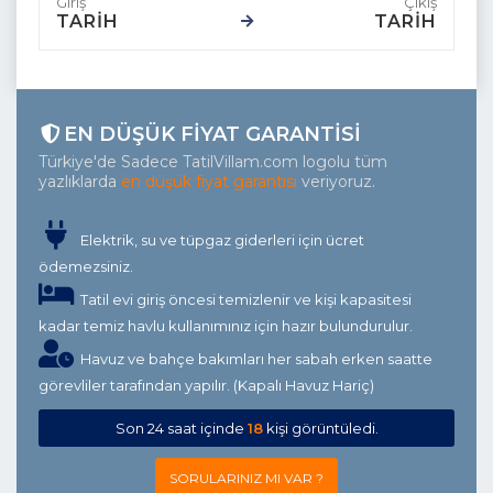
TARİH
TARİH
EN DÜŞÜK FIYAT GARANTISI
Türkiye'de Sadece TatilVillam.com logolu tüm
yazlıklarda
en düşük fiyat garantisi
veriyoruz.
Elektrik, su ve tüpgaz giderleri için ücret
ödemezsiniz.
Tatil evi giriş öncesi temizlenir ve kişi kapasitesi
kadar temiz havlu kullanımınız için hazır bulundurulur.
Havuz ve bahçe bakımları her sabah erken saatte
görevliler tarafından yapılır. (Kapalı Havuz Hariç)
Son 24 saat içinde
18
kişi görüntüledi.
SORULARINIZ MI VAR ?