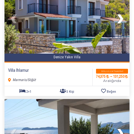
Denize Yakın Villa
Villa Ihlamur
DOLULUK TAKVIMI
74,375
~ 131,250
Marmaris/Söğüt
Aralığında