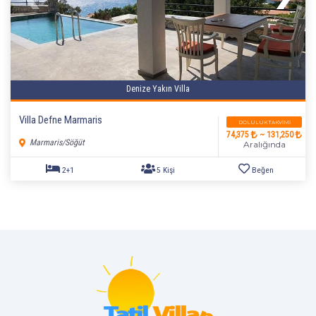
2+1
5 Kişi
Beğen
Denize Yakın Villa
Villa Defne Marmaris
DOLULUK TAKVIMI
74,375
~ 131,250
Marmaris/Söğüt
Aralığında