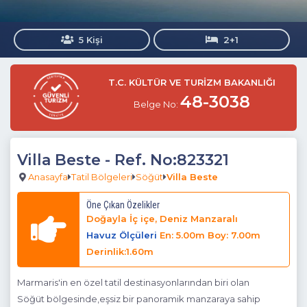
5 Kişi
2+1
T.C. KÜLTÜR VE TURİZM BAKANLIĞI
48-3038
Belge No:
Villa Beste
- Ref. No:823321
Anasayfa
Tatil Bölgeleri
Söğüt
Villa Beste
Öne Çıkan Özelikler
Doğayla İç içe, Deniz Manzaralı
Havuz Ölçüleri
En: 5.00m Boy: 7.00m
Derinlik:1.60m
Marmaris'in en özel tatil destinasyonlarından biri olan
Söğüt bölgesinde,eşsiz bir panoramik manzaraya sahip