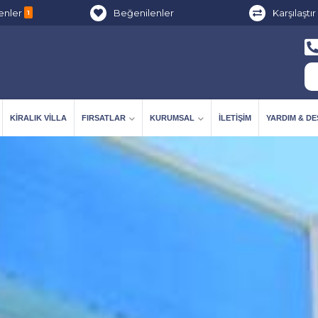
enler
Beğenilenler
Karşılaştır
1
KIRALIK VILLA
FIRSATLAR
KURUMSAL
İLETIŞIM
YARDIM & D