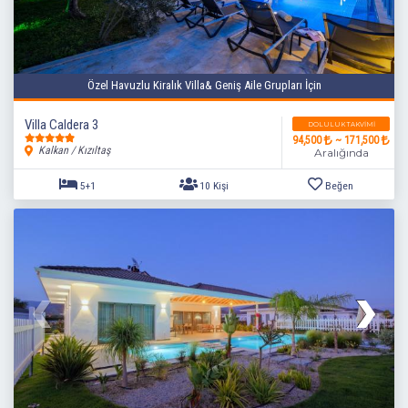
Özel Havuzlu Kiralık Villa& Geniş Aile Grupları İçin
Villa Caldera 3
DOLULUK TAKVIMI
94,500
~ 171,500
Kalkan / Kızıltaş
Aralığında
5+1
10 Kişi
Beğen