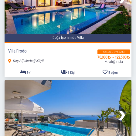
Doğa İçerisinde Villa
Villa Frodo
DOLULUK TAKVIMI
70,000
~ 122,500
Kaş / Çukurbağ Köyü
Aralığında
5+1
10 Kişi
Beğen