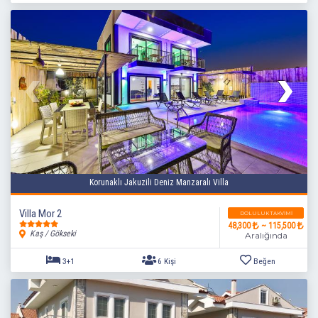
Korunaklı Jakuzili Deniz Manzaralı Villa
Villa Mor 2
DOLULUK TAKVIMI
48,300
~ 115,500
Kaş / Gökseki
Aralığında
5+1
10 Kişi
Beğen