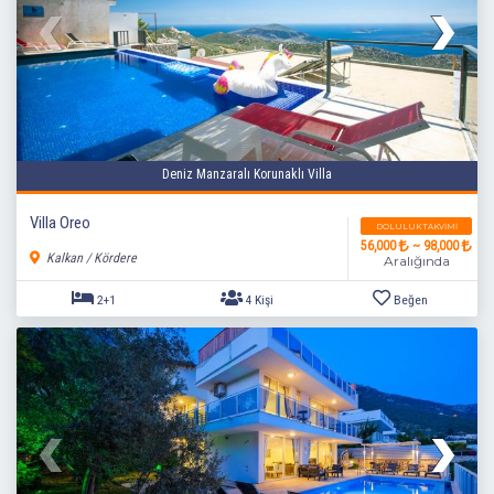
Deniz Manzaralı Korunaklı Villa
Villa Oreo
DOLULUK TAKVIMI
56,000
~ 98,000
Kalkan / Kördere
Aralığında
2+1
4 Kişi
Beğen