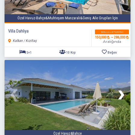
Özel Havuz-Bahçe&Muhteşem Manzaralı&Geniş Aile Grupları İçin
Villa Dahliya
DOLULUK TAKVIMI
150,000
~ 286,000
Kalkan / Kızıltaş
Aralığında
3+1
6 Kişi
Beğen
Özel Havuz&Bahçe