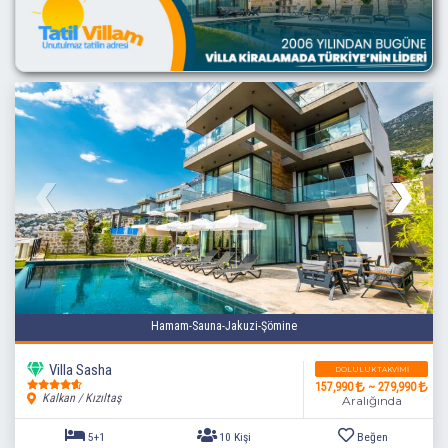
3+1
7 Kişi
Beğen
Hamam-Sauna-Jakuzi-Şömine
Villa Sasha
DOLULUK TAKVIMI
157,990
~ 279,990
Kalkan / Kızıltaş
Aralığında