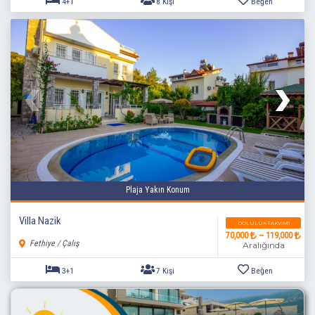
Plaja Yakın Konum
4+1
8 Kişi
Beğen
Villa Nazik
DOLULUK TAKVIMI
70,000
~ 119,000
Fethiye / Çalış
Aralığında