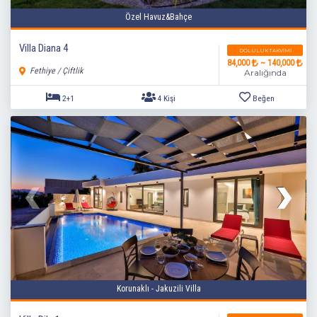
Özel Havuz&Bahçe
Villa Diana 4
DOLULUK TAKVIMI
84,000
~ 140,000
Fethiye / Çiftlik
Aralığında
2+1
4 Kişi
Beğen
Korunaklı - Jakuzili Villa