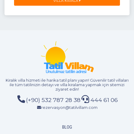
VILLA KIRALA
Kiralık villa hizmeti
ile harika tatil planı yapın! Güvenilir tatil villaları
2+1
4 Kişi
Beğen
ile tüm tatilinizin detayı ve
villa kiralama
yapmak için sitemizi
ziyaret edin!
(+90) 532 787 28 38
444 61 06
rezervasyon@tatilvillam.com
BLOG