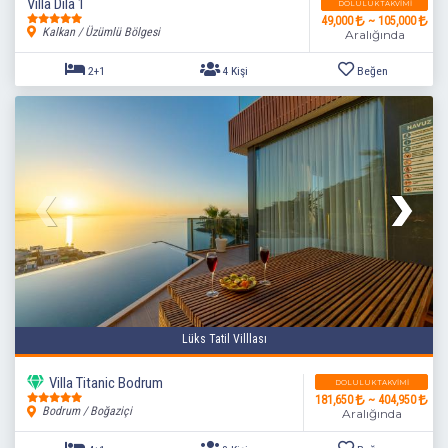
Villa Dila 1
DOLULUK TAKVIMI
49,000
~ 105,000
Kalkan / Üzümlü Bölgesi
Aralığında
2+1
4 Kişi
Beğen
Lüks Tatil Villlası
Villa Titanic Bodrum
DOLULUK TAKVIMI
181,650
~ 404,950
Bodrum / Boğaziçi
Aralığında