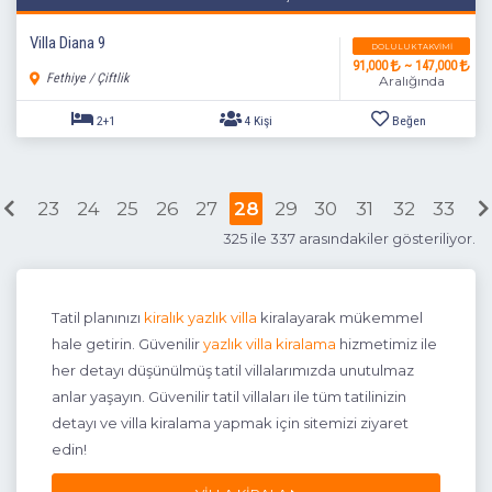
Villa Diana 9
DOLULUK TAKVIMI
91,000
~ 147,000
Fethiye / Çiftlik
Aralığında
23
24
25
26
27
28
29
30
31
32
33
325 ile 337 arasındakiler gösteriliyor.
Tatil planınızı
kiralık yazlık villa
kiralayarak mükemmel
5+1
10 Kişi
Beğen
hale getirin. Güvenilir
yazlık villa kiralama
hizmetimiz ile
her detayı düşünülmüş tatil villalarımızda unutulmaz
anlar yaşayın. Güvenilir tatil villaları ile tüm tatilinizin
detayı ve villa kiralama yapmak için sitemizi ziyaret
edin!