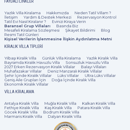
FAYDALI LINKLER
Yazlık Villa Kiralama
Hakkımızda
Neden Tatil Villam ?
İletişim
Yardım & Destek Merkezi
Rezervasyon Kontrol
Tatil Evi Nasıl Kiralanır ?
Evinizi Kiraya Verin
Baransel Grup Villaları
Basında Biz
Mesafeli Kiralama Sözleşmesi
Şikayet Bildirimi
Blog
Resmi Tatil Günleri
Kişisel Verilerin İşlenmesine İlişkin Aydınlatma Metni
KIRALIK VILLA TIPLERI
Yılbaşı Kiralık Villa
Günlük Villa Kiralama
Yazlık Kiralık Villa
Bayramda Kiralık Havuzlu Villa
Sonsuzluk Havuzlu Villa
2027 Erken Rezervasyon Kiralık Villalar
Balayı Villaları
Muhafazakar Villalar
Deniz Manzaralı Kiralık Villalar
Şehir İçinde Kiralık Villalar
Lüks Villalar
Ultra Lüks Villalar
Geniş Aile Grupları İçin
Doğa İçinde Kiralık Villa
Ekonomik Kiralık Villalar
VILLA KIRALAMA
Antalya Kiralık Villa
Muğla Kiralık Villa
Kalkan Kiralık Villa
Fethiye Kiralık Villa
Kaş Kiralık Villa
Patara Kiralık Villa
Göcek Kiralık Villa
Bodrum Kiralık Villa
Marmaris Kiralık Villa
Dalyan Kiralık Villa