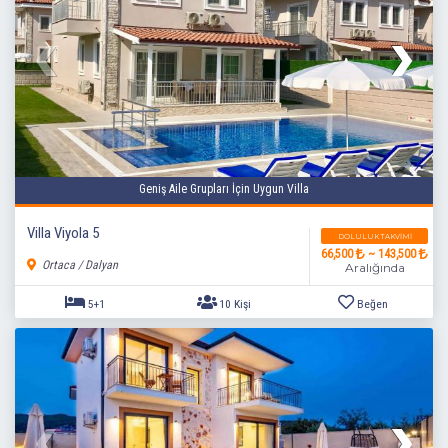
Geniş Aile Grupları İçin Uygun Villa
Villa Viyola 5
DOLULUK TAKVIMI
66,500
~ 143,500
Ortaca / Dalyan
Aralığında
3+1
6 Kişi
Beğen