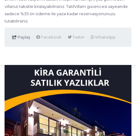
villanızı taksitle kiralayabilirsiniz. TatilVillam güvencesi sayesinde
sadece %35 ön ödeme ile yaza kadar rezervasyonunuzu
tutabilirsiniz.
Paylaş
Facebook
Twiter
WhatsApp