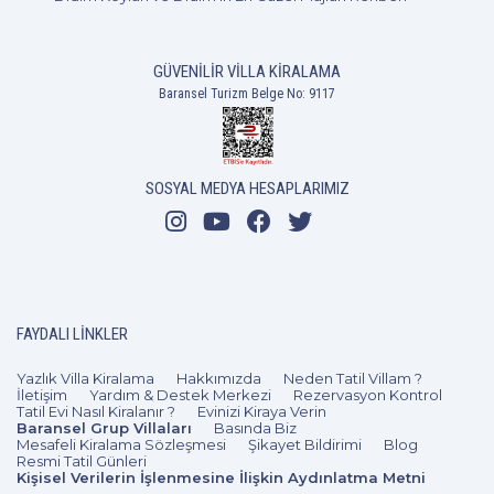
GÜVENILIR VILLA KIRALAMA
Baransel Turizm Belge No: 9117
SOSYAL MEDYA HESAPLARIMIZ
FAYDALI LINKLER
Yazlık Villa Kiralama
Hakkımızda
Neden Tatil Villam ?
İletişim
Yardım & Destek Merkezi
Rezervasyon Kontrol
Tatil Evi Nasıl Kiralanır ?
Evinizi Kiraya Verin
Baransel Grup Villaları
Basında Biz
Mesafeli Kiralama Sözleşmesi
Şikayet Bildirimi
Blog
Resmi Tatil Günleri
Kişisel Verilerin İşlenmesine İlişkin Aydınlatma Metni