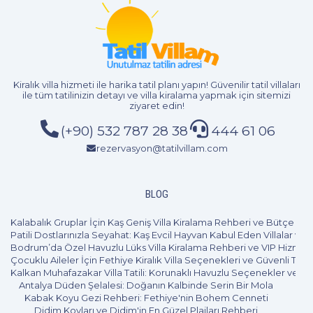
Kiralık villa hizmeti
ile harika tatil planı yapın! Güvenilir tatil villaları
ile tüm tatilinizin detayı ve
villa kiralama
yapmak için sitemizi
ziyaret edin!
(+90) 532 787 28 38
444 61 06
rezervasyon@tatilvillam.com
BLOG
Kalabalık Gruplar İçin Kaş Geniş Villa Kiralama Rehberi ve Bütçe Pl
Patili Dostlarınızla Seyahat: Kaş Evcil Hayvan Kabul Eden Villalar ve 
Bodrum’da Özel Havuzlu Lüks Villa Kiralama Rehberi ve VIP Hizmet
Çocuklu Aileler İçin Fethiye Kiralık Villa Seçenekleri ve Güvenli Tatil
Kalkan Muhafazakar Villa Tatili: Korunaklı Havuzlu Seçenekler ve B
Antalya Düden Şelalesi: Doğanın Kalbinde Serin Bir Mola
Kabak Koyu Gezi Rehberi: Fethiye'nin Bohem Cenneti
Didim Koyları ve Didim'in En Güzel Plajları Rehberi