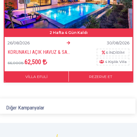
2 Hafta 4 Gün Kaldı
26/08/2026
30/08/2026
KORUNAKLI AÇIK HAVUZ & SAUNA &BALAYI ÇİFTLERİNE UYGUN&DENİZ MANZARALI
6 İNDİRİM
62,500
4 Kişilik Villa
66,000₺
VILLA EFULI
REZERVE ET
FIRSATI YAKALA
Diğer Kampanyalar