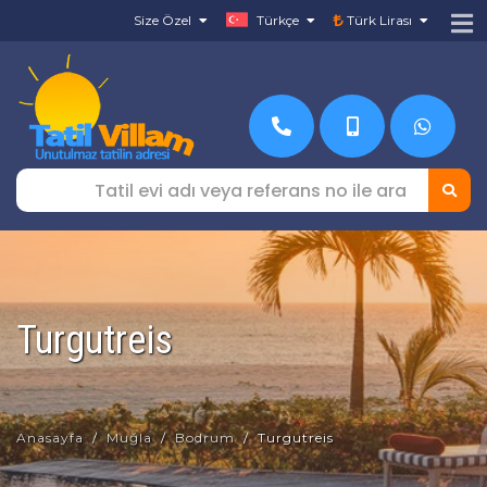
Size Özel
Türkçe
Türk Lirası
Turgutreis
Anasayfa
Muğla
Bodrum
Turgutreis