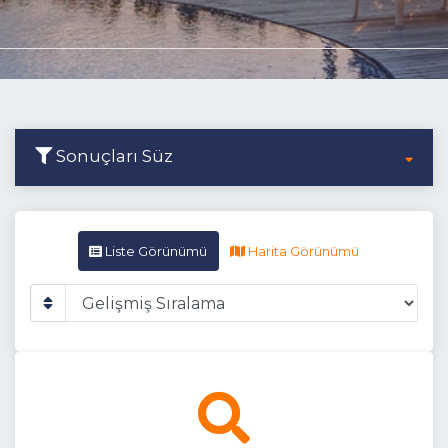
Sonuçları Süz
Liste Görünümü
Harita Görünümü