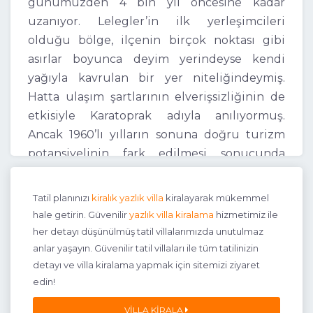
günümüzden 4 bin yıl öncesine kadar
uzanıyor. Lelegler’in ilk yerleşimcileri
olduğu bölge, ilçenin birçok noktası gibi
asırlar boyunca deyim yerindeyse kendi
yağıyla kavrulan bir yer niteliğindeymiş.
Hatta ulaşım şartlarının elverişsizliğinin de
etkisiyle Karatoprak adıyla anılıyormuş.
Ancak 1960’lı yılların sonuna doğru turizm
potansiyelinin fark edilmesi sonucunda
yerleşimin kaderi yavaş yavaş değişmeye
başlamış. 1968’de belde statüsüne
Tatil planınızı
kiralık yazlık villa
kiralayarak mükemmel
yükseltilen Turgutreis’e, günümüzdeki adı
hale getirin. Güvenilir
yazlık villa kiralama
hizmetimiz ile
1972 yılında verilmiş.
her detayı düşünülmüş tatil villalarımızda unutulmaz
anlar yaşayın. Güvenilir tatil villaları ile tüm tatilinizin
Turgutreis’te günümüzde farklı anlayışlara
detayı ve villa kiralama yapmak için sitemizi ziyaret
uygun tatil deneyimleri yaşanabiliyor.
edin!
Örneğin; su sporlarına ilgi duyuyorsanız,
VILLA KIRALA