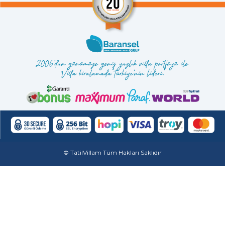
karışmadan özgürce hareket etme olanağına
kavuşabilirsiniz. Bodrum Turgutreis’teki
kiralık villalar, sahip oldukları özelliklerle
muhafazakâr tatil anlayışı kadar balayı
çiftleri için de uygun yapıdadır.
Turgutreis’te villa kiralarken konut
özelliklerinin yanı sıra konuma göre
tercihlerde bulunabilirsiniz. Örneğin denize
kolay ulaşım için kıyı kesimindeki
seçeneklere yönelebilirsiniz. Doğayla iç içe
olmayı hedeflediğinizde ise farklı teklifleri
© TatilVillam Tüm Hakları Saklıdır
değerlendirebilirsiniz. Mesela Turgutreis’’in
iç kesimlerindeki ya da köylerdeki villalara
göz atabilirsiniz.
Turgutreis Gezilecek Yerler
Turgutreis tatiliniz esnasında gezip