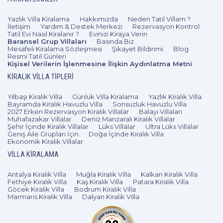
bölgesidir. Ancak yaz aylarında, özellikle de
Yazlık Villa Kiralama
Hakkımızda
Neden Tatil Villam ?
temmuz ve ağustos aylarında, yerleşime tatil
İletişim
Yardım & Destek Merkezi
Rezervasyon Kontrol
amaçlı gelen gezgin sayısı doruk noktasına
Tatil Evi Nasıl Kiralanır ?
Evinizi Kiraya Verin
Baransel Grup Villaları
Basında Biz
çıkıyor. Haliyle aile ya da arkadaşlar ile
Mesafeli Kiralama Sözleşmesi
Şikayet Bildirimi
Blog
Resmi Tatil Günleri
çıkılan tatilde arzu edilen sakin atmosferi
Kişisel Verilerin İşlenmesine İlişkin Aydınlatma Metni
yakalamak zorlaşıyor. Bu zorluğu aşmanın
KIRALIK VILLA TIPLERI
yolu ise doğal olarak Turgutreis
villa kiralama
Yılbaşı Kiralık Villa
Günlük Villa Kiralama
Yazlık Kiralık Villa
seçeneklerini değerlendirmekten geçiyor.
Bayramda Kiralık Havuzlu Villa
Sonsuzluk Havuzlu Villa
2027 Erken Rezervasyon Kiralık Villalar
Balayı Villaları
Muhafazakar Villalar
Deniz Manzaralı Kiralık Villalar
Turgutreis kiralık villa teklifleri, muhafazakâr
Şehir İçinde Kiralık Villalar
Lüks Villalar
Ultra Lüks Villalar
tatil anlayışına uygun olarak bölgede birkaç
Geniş Aile Grupları İçin
Doğa İçinde Kiralık Villa
Ekonomik Kiralık Villalar
gün geçirmek isteyenler için ideal
VILLA KIRALAMA
seçenekler olarak ön plana çıkıyor. Teklifleri
listeleme aşamasında beklentilerinizi tam
Antalya Kiralık Villa
Muğla Kiralık Villa
Kalkan Kiralık Villa
Fethiye Kiralık Villa
Kaş Kiralık Villa
Patara Kiralık Villa
olarak karşılayacak özellikleri seçebilirsiniz.
Göcek Kiralık Villa
Bodrum Kiralık Villa
Marmaris Kiralık Villa
Dalyan Kiralık Villa
Mesela özel havuzlu, bahçeli villa
seçeneklerini tercih edip kalabalığa