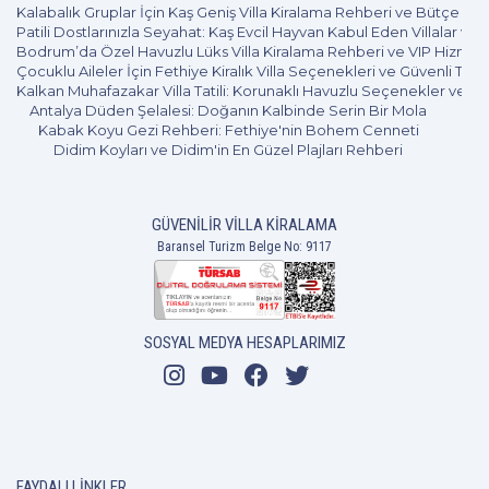
Kalabalık Gruplar İçin Kaş Geniş Villa Kiralama Rehberi ve Bütçe Pl
ve konforlu biçimde beldeye ulaşmak için
Patili Dostlarınızla Seyahat: Kaş Evcil Hayvan Kabul Eden Villalar ve 
Bodrum’da Özel Havuzlu Lüks Villa Kiralama Rehberi ve VIP Hizmet
bütçeniz doğrultusunda taksiye binmeyi,
Çocuklu Aileler İçin Fethiye Kiralık Villa Seçenekleri ve Güvenli Tatil
araç kiralamayı düşünebilirsiniz.
Kalkan Muhafazakar Villa Tatili: Korunaklı Havuzlu Seçenekler ve B
Antalya Düden Şelalesi: Doğanın Kalbinde Serin Bir Mola
Kabak Koyu Gezi Rehberi: Fethiye'nin Bohem Cenneti
Didim Koyları ve Didim'in En Güzel Plajları Rehberi
GÜVENILIR VILLA KIRALAMA
Baransel Turizm Belge No: 9117
SOSYAL MEDYA HESAPLARIMIZ
Neden Turgutreis Kiralık Villa Tercih
Edilmelidir?
Turgutreis, konaklama olanakları
bakımından zengin sayılabilecek bir turizm
FAYDALI LINKLER