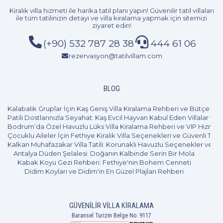
Kiralık villa hizmeti
ile harika tatil planı yapın! Güvenilir tatil villaları
ile tüm tatilinizin detayı ve
villa kiralama
yapmak için sitemizi
ziyaret edin!
(+90) 532 787 28 38
444 61 06
rezervasyon@tatilvillam.com
Güvenli, huzurlu ve bütün ihtiyaçlarınızı sağlayan Bodrum
Torba villa kiralık tercihlerinizi tatillvillam.com üzerinden
BLOG
yaparak tek tıkla hızlı ve güvenli alışverişinizi
gerçekleştirebilirsiniz. Hızlı ve güvenli alışverişin yanında her
Kalabalık Gruplar İçin Kaş Geniş Villa Kiralama Rehberi ve Bütçe Pl
tatilcinin bütçesine, kişi sayısına, zevklerine ve ihtiyaçlarına
Patili Dostlarınızla Seyahat: Kaş Evcil Hayvan Kabul Eden Villalar ve 
Bodrum’da Özel Havuzlu Lüks Villa Kiralama Rehberi ve VIP Hizmet
uygun villa seçenekleri ile çeşitlilik sağlayan tatilvillam.com
Çocuklu Aileler İçin Fethiye Kiralık Villa Seçenekleri ve Güvenli Tatil
güvenli alışveriş ile güvenli ve huzurlu bir tatil geçirmeniz için
Kalkan Muhafazakar Villa Tatili: Korunaklı Havuzlu Seçenekler ve B
Antalya Düden Şelalesi: Doğanın Kalbinde Serin Bir Mola
size en uygun kiralık villayı sağlıyor. Kiralık villa alternatifleriyle
Kabak Koyu Gezi Rehberi: Fethiye'nin Bohem Cenneti
satın alma yükünden kurtulan bireyler her yıl aynı yerde tatil
Didim Koyları ve Didim'in En Güzel Plajları Rehberi
yapmak zorunda kalmayarak farklı evleri deneyimleyebileceği
gibi her yıl farklı tatil seçeneklerini daha ekonomik bir şekilde
GÜVENILIR VILLA KIRALAMA
değerlendirebiliyorlar. Bu durum sayesinde bu yıl Torba’da
Baransel Turizm Belge No: 9117