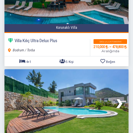
Korunaklı Villa
Villa Kılıç Ultra Delux Plus
DOLULUK TAKVIMI
210,000
~ 478,800
Bodrum / Torba
Aralığında
4+1
5 Kişi
Beğen