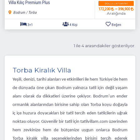
Villa Kılıç Premium Plus
DOLULUK TAKVIMI
172,200
~ 396,900
Bodrum / Torba
Aralığında
1 ile 4 arasındakiler gösteriliyor.
Torba Kiralık Villa
Yeşili, denizi, tarihi alanları ve etkinlileri ile hem Türkiye’de hem
de dünyada öne çıkan Bodrum yalnızca tatil için değil yaşam
alanı olarak da dikkatleri üzerine çekiyor. Bodrum’un ender
ormanlık alanlarından birisine sahip olan Torba koyu doğayla
3+1
4 Kişi
Beğen
iç içe huzura doyacakları bir tatil tercih eden tatilcilerin uğrak
noktası oluyor. Güvenilir bir tatil için tatilvillam.com üzerinden
hem zevkinize hem de bütçenize uygun onlarca Bodrum
Torba kiralık villa seçeneklerinden birisini tercih ederek