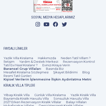
Bitez
tatil yaparken bir sonraki yıl farklı bir lokasyon olan
villa
larında ekonomik bir şekilde konaklamanızı sağlıyor.
Özelikle kendilerine özel alan isteyen tatilciler tarafından
SOSYAL MEDYA HESAPLARIMIZ
tercih edilen Torba villalar sizlere doğanın içerisinde müstakil
bir tatil imkânı sunuyor. Villaların hijyenik ve kalabalıktan uzak
olması tatilcilerin dikkatlerini çeken ve tercih etmelerini
sağlayan bir diğer etmendir. Doğanın içerisinde size özel
evlerde temizlik ve güvenlik derdi olmadan Bodrum’a ve
FAYDALI LINKLER
birçok aktiviteye yakın bir tatil için sizde Torba kiralık villalarını
Yazlık Villa Kiralama
Hakkımızda
Neden Tatil Villam ?
tercih ederek eşsiz bir tatil deneyimi yaşayabilirsiniz.
İletişim
Yardım & Destek Merkezi
Rezervasyon Kontrol
Tatil Evi Nasıl Kiralanır ?
Evinizi Kiraya Verin
Torba Villa Kiralama Seçenekleri
Baransel Grup Villaları
Basında Biz
Mesafeli Kiralama Sözleşmesi
Şikayet Bildirimi
Blog
Tatil severlerin tercihlerine göre birçok kiralık villa seçeneği
Resmi Tatil Günleri
Kişisel Verilerin İşlenmesine İlişkin Aydınlatma Metni
barındıran tatilvillam.com alternatif seçenekleriyle istediğiniz
KIRALIK VILLA TIPLERI
Bodrum kiralık villalar
tatili geçirmenizi sağlıyor.
huzurlu
sakin ve güvenli bir tatil geçirmeniz için güzel bir fırsat
Yılbaşı Kiralık Villa
Günlük Villa Kiralama
Yazlık Kiralık Villa
Bayramda Kiralık Havuzlu Villa
Sonsuzluk Havuzlu Villa
sunuyor. Villa kiralama seçenekleri içerisinde havuzlu, bahçeli,
2027 Erken Rezervasyon Kiralık Villalar
Balayı Villaları
Muhafazakar Villalar
Deniz Manzaralı Kiralık Villalar