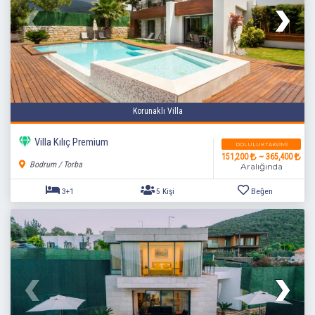
Korunaklı Villa
Villa Kılıç Premium
DOLULUK TAKVIMI
151,200
~ 365,400
Bodrum / Torba
Aralığında
3+1
5 Kişi
Beğen