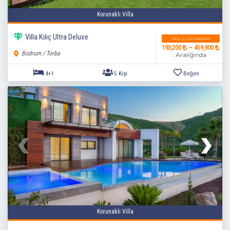
Korunaklı Villa
Villa Kılıç Ultra Deluxe
DOLULUK TAKVIMI
193,200
~ 459,900
Bodrum / Torba
Aralığında
4+1
5 Kişi
Beğen
Korunaklı Villa