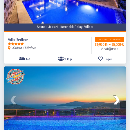
Saunalı Jakuzili Korunaklı Balayı Villası
Villa Redline
DOLULUK TAKVIMI
39,950
~ 95,000
Kalkan / Kördere
Aralığında
1+1
2 Kişi
Beğen