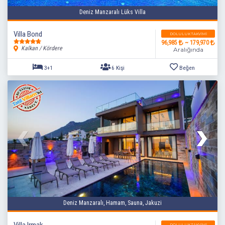
Deniz Manzaralı Lüks Villa
Villa Bond
DOLULUK TAKVIMI
96,985
~ 179,970
Kalkan / Kördere
Aralığında
3+1
6 Kişi
Beğen
Deniz Manzaralı, Hamam, Sauna, Jakuzi
Villa Irmak
DOLULUK TAKVIMI