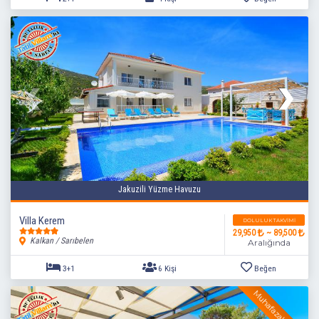
Jakuzili Yüzme Havuzu
2+1
4 Kişi
Beğen
Villa Kerem
DOLULUK TAKVIMI
29,950
~ 89,500
Kalkan / Sarıbelen
Aralığında
Muhafazakar Villa