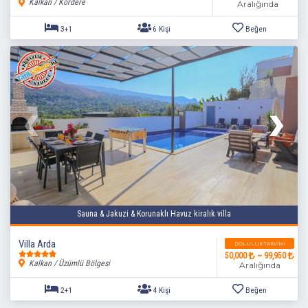
Kalkan / Kördere
Aralığında
3+1
6 Kişi
Beğen
Sauna & Jakuzi & Korunaklı Havuz kiralık villa
Villa Arda
DOLULUK TAKVIMI
50,000
~ 99,950
Kalkan / Üzümlü Bölgesi
Aralığında