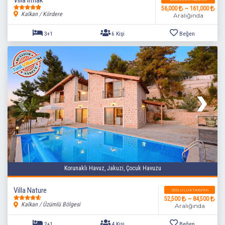
56,000
~ 161,000
Kalkan / Kördere
Aralığında
3+1
6 Kişi
Beğen
Korunaklı Havuz, Jakuzi, Çocuk Havuzu
Villa Nature
DOLULUK TAKVIMI
52,500
~ 84,500
Kalkan / Üzümlü Bölgesi
Aralığında