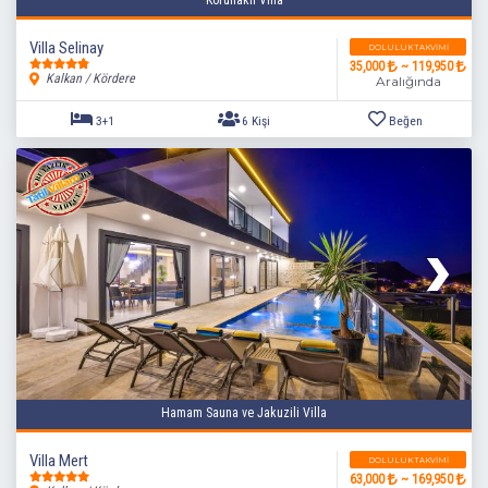
Villa Selinay
DOLULUK TAKVIMI
35,000
~ 119,950
Kalkan / Kördere
Aralığında
4+1
8 Kişi
Beğen
Hamam Sauna ve Jakuzili Villa
Villa Mert
DOLULUK TAKVIMI
63,000
~ 169,950