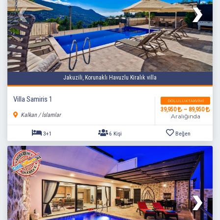
Jakuzili, Korunaklı Havuzlu Kiralık villa
Villa Samiris 1
DOLULUK TAKVIMI
39,950
~ 89,950
Kalkan / İslamlar
Aralığında
3+1
6 Kişi
Beğen