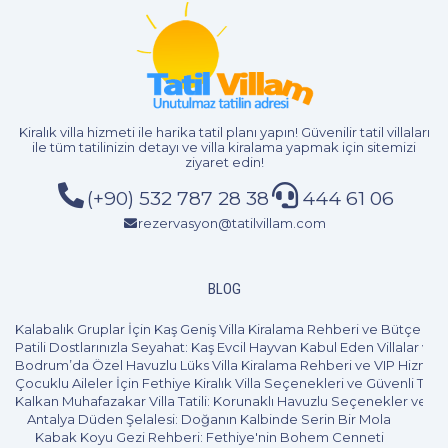
2+1
4 Kişi
Beğen
Kiralık villa hizmeti
ile harika tatil planı yapın! Güvenilir tatil villaları
ile tüm tatilinizin detayı ve
villa kiralama
yapmak için sitemizi
ziyaret edin!
(+90) 532 787 28 38
444 61 06
rezervasyon@tatilvillam.com
BLOG
Kalabalık Gruplar İçin Kaş Geniş Villa Kiralama Rehberi ve Bütçe Pl
Patili Dostlarınızla Seyahat: Kaş Evcil Hayvan Kabul Eden Villalar ve 
Bodrum’da Özel Havuzlu Lüks Villa Kiralama Rehberi ve VIP Hizmet
Çocuklu Aileler İçin Fethiye Kiralık Villa Seçenekleri ve Güvenli Tatil
Kalkan Muhafazakar Villa Tatili: Korunaklı Havuzlu Seçenekler ve B
Antalya Düden Şelalesi: Doğanın Kalbinde Serin Bir Mola
Kabak Koyu Gezi Rehberi: Fethiye'nin Bohem Cenneti