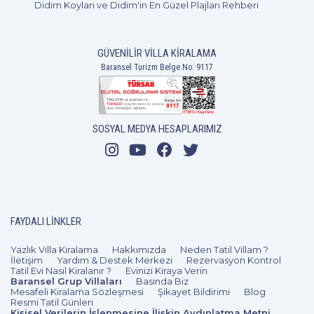
Didim Koyları ve Didim'in En Güzel Plajları Rehberi
GÜVENILIR VILLA KIRALAMA
Baransel Turizm Belge No: 9117
SOSYAL MEDYA HESAPLARIMIZ
FAYDALI LINKLER
Yazlık Villa Kiralama
Hakkımızda
Neden Tatil Villam ?
İletişim
Yardım & Destek Merkezi
Rezervasyon Kontrol
Tatil Evi Nasıl Kiralanır ?
Evinizi Kiraya Verin
Baransel Grup Villaları
Basında Biz
Mesafeli Kiralama Sözleşmesi
Şikayet Bildirimi
Blog
Resmi Tatil Günleri
Kişisel Verilerin İşlenmesine İlişkin Aydınlatma Metni