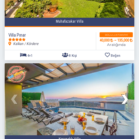
Muhafazakar Villa
Villa Pınar
DOLULUK TAKVIMI
40,000
~ 135,000
Kalkan / Kördere
Aralığında
1+1
2 Kişi
Beğen
Korunaklı Villa