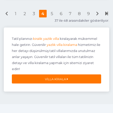
1
2
3
4
5
6
7
8
9
37 ile 48 arasındakiler gösteriliyor.
3+1
6 Kişi
Beğen
Tatil planınızı
kiralık yazlık villa
kiralayarak mükemmel
hale getirin. Güvenilir
yazlık villa kiralama
hizmetimiz ile
her detayı düşünülmüş tatil villalarımızda unutulmaz
anlar yaşayın. Güvenilir tatil villaları ile tüm tatilinizin
detayı ve villa kiralama yapmak için sitemizi ziyaret
edin!
VILLA KIRALA