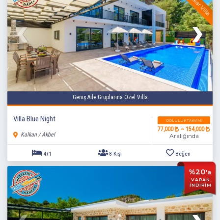
Geniş Aile Gruplarına Özel Villa
Villa Blue Night
DOLULUK TAKVIMI
77,000
~ 154,000
3+1
6 Kişi
Beğen
Kalkan / Akbel
Aralığında
%20
'a
VARAN
İNDİRİM