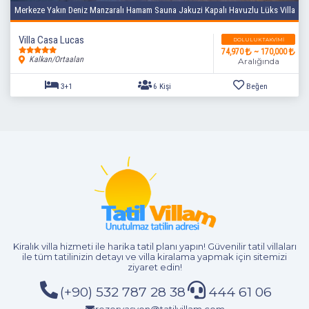
Merkeze Yakın Deniz Manzaralı Hamam Sauna Jakuzi Kapalı Havuzlu Lüks Villa
Villa Casa Lucas
DOLULUK TAKVIMI
74,970
~ 170,000
Kalkan/Ortaalan
Aralığında
3+1
6 Kişi
Beğen
Kiralık villa hizmeti
ile harika tatil planı yapın! Güvenilir tatil villaları
ile tüm tatilinizin detayı ve
villa kiralama
yapmak için sitemizi
ziyaret edin!
(+90) 532 787 28 38
444 61 06