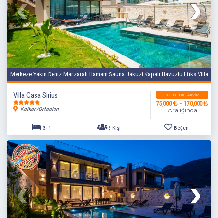
Merkeze Yakın Deniz Manzaralı Hamam Sauna Jakuzi Kapalı Havuzlu Lüks Villa
Villa Casa Sirius
DOLULUK TAKVIMI
75,000
~ 170,000
Kalkan/Ortaalan
Aralığında
4+1
8 Kişi
Beğen