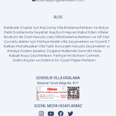
rezervasyon@tatilvillam.com
BLOG
Kalabalık Gruplar İçin Kaş Geniş Villa Kiralama Rehberi ve Bütçe Pl
Patili Dostlarınızla Seyahat: Kaş Evcil Hayvan Kabul Eden Villalar ve 
Bodrum’da Özel Havuzlu Lüks Villa Kiralama Rehberi ve VIP Hizmet
Çocuklu Aileler İçin Fethiye Kiralık Villa Seçenekleri ve Güvenli Tatil
Kalkan Muhafazakar Villa Tatili: Korunaklı Havuzlu Seçenekler ve B
3+1
6 Kişi
Beğen
Antalya Düden Şelalesi: Doğanın Kalbinde Serin Bir Mola
Kabak Koyu Gezi Rehberi: Fethiye'nin Bohem Cenneti
Didim Koyları ve Didim'in En Güzel Plajları Rehberi
GÜVENILIR VILLA KIRALAMA
Baransel Turizm Belge No: 9117
SOSYAL MEDYA HESAPLARIMIZ