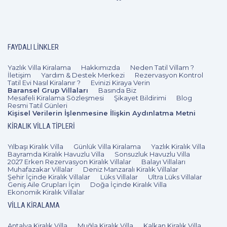
FAYDALI LINKLER
Yazlık Villa Kiralama
Hakkımızda
Neden Tatil Villam ?
İletişim
Yardım & Destek Merkezi
Rezervasyon Kontrol
Tatil Evi Nasıl Kiralanır ?
Evinizi Kiraya Verin
Baransel Grup Villaları
Basında Biz
Mesafeli Kiralama Sözleşmesi
Şikayet Bildirimi
Blog
Resmi Tatil Günleri
Kişisel Verilerin İşlenmesine İlişkin Aydınlatma Metni
KIRALIK VILLA TIPLERI
Yılbaşı Kiralık Villa
Günlük Villa Kiralama
Yazlık Kiralık Villa
Bayramda Kiralık Havuzlu Villa
Sonsuzluk Havuzlu Villa
2027 Erken Rezervasyon Kiralık Villalar
Balayı Villaları
Muhafazakar Villalar
Deniz Manzaralı Kiralık Villalar
Şehir İçinde Kiralık Villalar
Lüks Villalar
Ultra Lüks Villalar
Geniş Aile Grupları İçin
Doğa İçinde Kiralık Villa
Ekonomik Kiralık Villalar
VILLA KIRALAMA
Antalya Kiralık Villa
Muğla Kiralık Villa
Kalkan Kiralık Villa