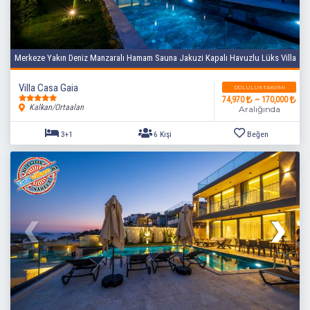
Merkeze Yakın Deniz Manzaralı Hamam Sauna Jakuzi Kapalı Havuzlu Lüks Villa
Villa Casa Gaia
DOLULUK TAKVIMI
74,970
~ 170,000
Kalkan/Ortaalan
Aralığında
3+1
6 Kişi
Beğen