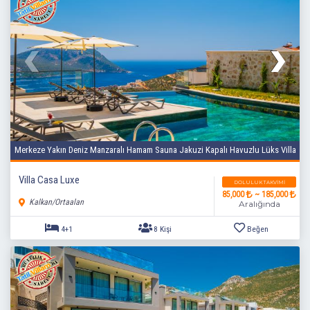
Merkeze Yakın Deniz Manzaralı Hamam Sauna Jakuzi Kapalı Havuzlu Lüks Villa
Villa Casa Luxe
DOLULUK TAKVIMI
85,000
~ 185,000
4+1
8 Kişi
Beğen
Kalkan/Ortaalan
Aralığında