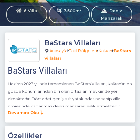
6 Villa
3,500m²
Deniz
Manzaralı
BaStars Villaları
Anasayfa
Tatil Bölgeleri
Kalkan
BaStars
Villaları
BaStars Villaları
Haziran 2023 yılında tamamlanan BaStars Villaları, Kalkan'ın en
gözde konumlarından biri olan ortaalan mevkiinde yer
almaktadır. Dört adet geniş suit yatak odasına sahip villa
projesinde kapanmaz deniz manzarası eşlik etmektedir.
Devamını Oku
2006'dan bu yana inşaat sektöründe Kalkan ve Fethiye
bölgesinde benzersiz villa projelerine imza atmış olan
Baransel Grup, BaStars projesi ile bir yenisini eklemiştir.
Özellikler